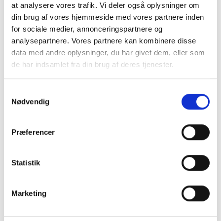
at analysere vores trafik. Vi deler også oplysninger om
din brug af vores hjemmeside med vores partnere inden
for sociale medier, annonceringspartnere og
analysepartnere. Vores partnere kan kombinere disse
3M Dinoc/Cover Styl –
data med andre oplysninger, du har givet dem, eller som
de har indsamlet fra din brug af deres tjenester.
Giv inventaret nyt liv!
Samtykkevalg
Nødvendig
Præferencer
Statistik
Marketing