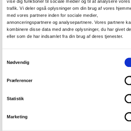
vise dig funktioner til sociale medier og til at analysere vores
dem, der lever med sygdommen og på sigt at kunne helbrede
den.
trafik. Vi deler også oplysninger om din brug af vores hjemm
med vores partnere inden for sociale medier,
annonceringspartnere og analysepartnere. Vores partnere k
kombinere disse data med andre oplysninger, du har givet d
eller som de har indsamlet fra din brug af deres tjenester.
Samtykkevalg
Nødvendig
Præferencer
Statistik
Ca. 160 børn under 14 år får hvert år i Danmark konstateret
kræft. Familier med kræftramte børn hjælper de familier, der har
Marketing
brug for rådgivning og støtte.