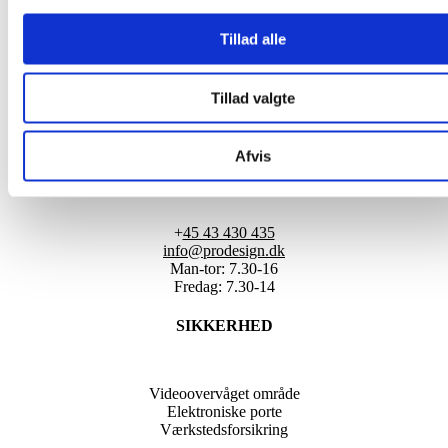
PRODESIGN A/S
Tillad alle
Roskildevej 16
2620 Albertslund
Tillad valgte
Danmark
CVR 20170492
Afvis
KONTAKT
+
45 43 430 435
info@prodesign.dk
Man-tor: 7.30-16
Fredag: 7.30-14
SIKKERHED
Videoovervåget område
Elektroniske porte
Værkstedsforsikring