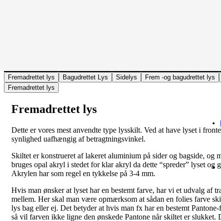
Fremadrettet lys
Bagudrettet Lys
Sidelys
Frem -og bagudrettet lys
Fremadrettet lys
Fremadrettet lys
Dette er vores mest anvendte type lysskilt. Ved at have lyset i front
synlighed uafhængig af betragtningsvinkel.
Skiltet er konstrueret af lakeret aluminium på sider og bagside, og 
bruges opal akryl i stedet for klar akryl da dette “spreder” lyset og 
Akrylen har som regel en tykkelse på 3-4 mm.
Hvis man ønsker at lyset har en bestemt farve, har vi et udvalg af t
mellem. Her skal man være opmærksom at sådan en folies farve ski
lys bag eller ej. Det betyder at hvis man fx har en bestemt Pantone-f
så vil farven ikke ligne den ønskede Pantone når skiltet er slukket.