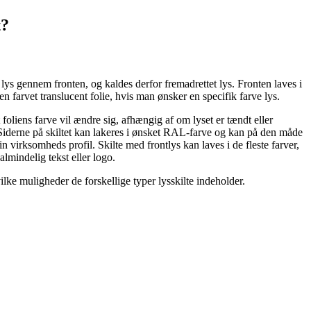
t?
 lys gennem fronten, og kaldes derfor fremadrettet lys. Fronten laves i
 farvet translucent folie, hvis man ønsker en specifik farve lys.
liens farve vil ændre sig, afhængig af om lyset er tændt eller
 Siderne på skiltet kan lakeres i ønsket RAL-farve og kan på den måde
n virksomheds profil. Skilte med frontlys kan laves i de fleste farver,
almindelig tekst eller logo.
ke muligheder de forskellige typer lysskilte indeholder.