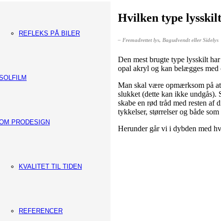
Hvilken type lysskil
REFLEKS PÅ BILER
– Fremadrettet lys, Bagudvendt eller Sidelys
Den mest brugte type lysskilt har
opal akryl og kan belægges med en
SOLFILM
Man skal være opmærksom på at fo
slukket (dette kan ikke undgås).
skabe en rød tråd med resten af di
tykkelser, størrelser og både som 
OM PRODESIGN
Herunder går vi i dybden med hvil
KVALITET TIL TIDEN
REFERENCER