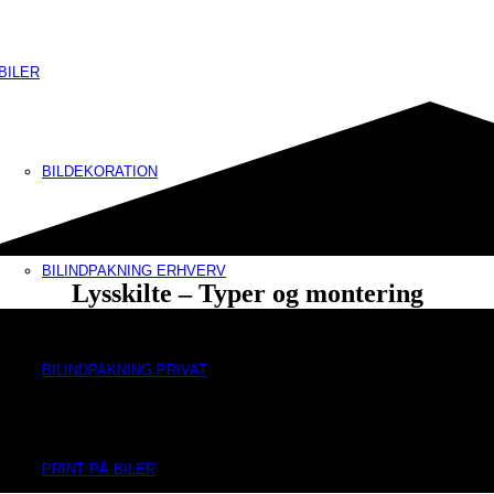
BILER
BILDEKORATION
BILINDPAKNING ERHVERV
Lysskilte – Typer og montering
BILINDPAKNING PRIVAT
PRINT PÅ BILER