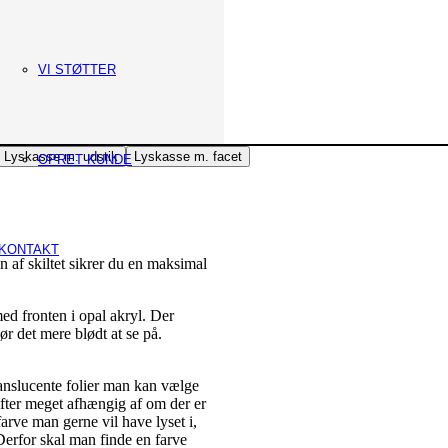
VI STØTTER
Lyskasse m. udstik
Lyskasse m. facet
OPRET KUNDE
KONTAKT
en af skiltet sikrer du en maksimal
med fronten i opal akryl. Der
gør det mere blødt at se på.
ranslucente folier man kan vælge
fter meget afhængig af om der er
arve man gerne vil have lyset i,
 Derfor skal man finde en farve